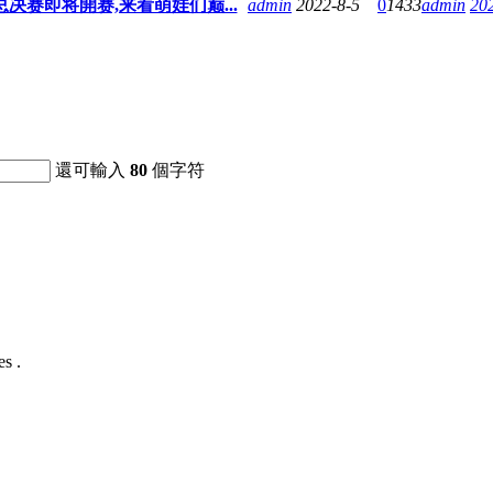
决赛即将開赛,来看萌娃们巅...
admin
2022-8-5
0
1433
admin
20
還可輸入
80
個字符
s .