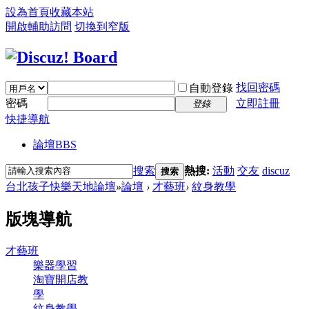
設為首頁
收藏本站
開啟輔助訪問
切換到窄版
找回密碼
自動登錄
密碼
立即註冊
登錄
快捷導航
論壇
BBS
搜索
熱搜:
活動
交友
discuz
搜索
台北孩子快樂天地論壇
»
論壇
›
才藝班
›
紋身教學
版塊導航
才藝班
樂器學習
淘寶開店教
學
紋身教學