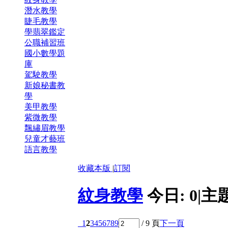
潛水教學
睫毛教學
學翡翠鑑定
公職補習班
國小數學題
庫
駕駛教學
新娘秘書教
學
美甲教學
紫微教學
飄繡眉教學
兒童才藝班
語言教學
收藏本版
|
訂閱
紋身教學
今日:
0
|
主
1
2
3
4
5
6
7
8
9
/ 9 頁
下一頁