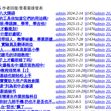
多
作者
回復/查看
最後發表
八大障碍
admin
2024-2-14
0
1452
admin
20
的工具你知道它們的用法嗎?
admin
2024-2-14
0
1458
admin
20
班:學跳舞、學琴、學吉他?
admin
2023-11-2
0
1479
admin
20
才藝规划?
admin
2023-11-2
0
1476
admin
20
什麼好處呢?
admin
2023-11-2
0
1496
admin
20
業带頭人、教學秘書、專業群建...
admin
2023-7-28
0
1434
admin
20
書、實驗員及翻译岗位
admin
2023-7-28
0
1463
admin
20
新人——榆林高新區小學
admin
2023-4-25
0
1475
admin
20
花睫毛的详细教程”
admin
2023-4-25
0
1439
admin
20
孩子上才藝班错了吗?
admin
2023-1-21
0
1488
admin
20
约火爆報名中!國庆班热招中!
admin
2023-1-21
0
1461
admin
20
神教程很简单【2】
admin
2022-10-20
0
1507
admin
20
零基础也能轻松上手
admin
2022-10-20
0
1492
admin
20
店寶寶助力用户高效創業
admin
2022-10-20
0
1459
admin
20
课”列為初中必修课
admin
2022-10-20
0
1462
admin
20
:新娘秘书
admin
2022-10-20
0
1397
admin
20
新增潜水作業抢险科目
admin
2022-8-5
0
1417
admin
20
好几部手機,扔也不是丢也不...
admin
2022-8-5
0
1422
admin
20
,台“防长”飘了……
admin
2022-8-5
0
1461
admin
20