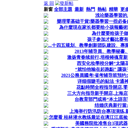
返 回
新窗
全部主題
最新
熱門
熱帖
精華
更
浅论樂器學習的
樂理零基础干貨!樂器學習一些必备
為什麼現在家长都要给小孩報藝術
為什麼要给孩子做
孩子参加才藝比赛有
...十四五规划、教學創新团队建設、專
2013年辅导員、教學秘
激扬青春续前行,培根铸魂育
西安化妆學校分解“太陽
“就怕他输在起跑點” 讓
2021公務員國考|省考辅导班預
详细假睫毛的贴法 卡通
花點時間全程指导開店,
三大方向指导新手開店,上海
台教育部門或将“本土語言
结婚庆典新行當
上海举行防汛防台專項演练,
怎麼看 桂林潜水教练最近在漓江江底捡到
美國務院批准售台3項武器