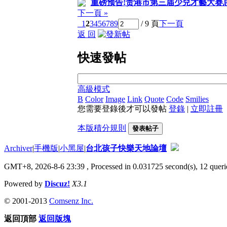
重磅预告!贵港市第三届少兒才藝大赛总
下一頁 »
1
2
3
4
5
6
7
8
9
/ 9 頁
下一頁
返 回
快速發帖
高級模式
B
Color
Image
Link
Quote
Code
Smilies
您需要登錄後才可以發帖
登錄
|
立即註冊
本版積分規則
發表帖子
Archiver
|
手機版
|
小黑屋
|
台北孩子快樂天地論壇
GMT+8, 2026-8-6 23:39
, Processed in 0.031725 second(s), 12 querie
Powered by
Discuz!
X3.1
© 2001-2013
Comsenz Inc.
返回頂部
返回版塊