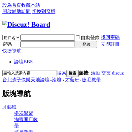
設為首頁
收藏本站
開啟輔助訪問
切換到窄版
找回密碼
自動登錄
密碼
立即註冊
登錄
快捷導航
論壇
BBS
搜索
熱搜:
活動
交友
discuz
搜索
台北孩子快樂天地論壇
»
論壇
›
才藝班
›
睫毛教學
版塊導航
才藝班
樂器學習
淘寶開店教
學
紋身教學