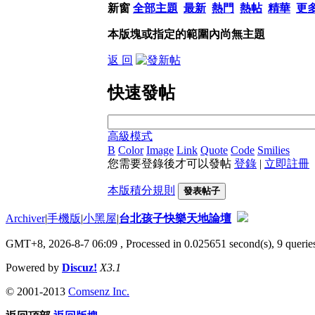
新窗
全部主題
最新
熱門
熱帖
精華
更
本版塊或指定的範圍內尚無主題
返 回
快速發帖
高級模式
B
Color
Image
Link
Quote
Code
Smilies
您需要登錄後才可以發帖
登錄
|
立即註冊
本版積分規則
發表帖子
Archiver
|
手機版
|
小黑屋
|
台北孩子快樂天地論壇
GMT+8, 2026-8-7 06:09
, Processed in 0.025651 second(s), 9 queries
Powered by
Discuz!
X3.1
© 2001-2013
Comsenz Inc.