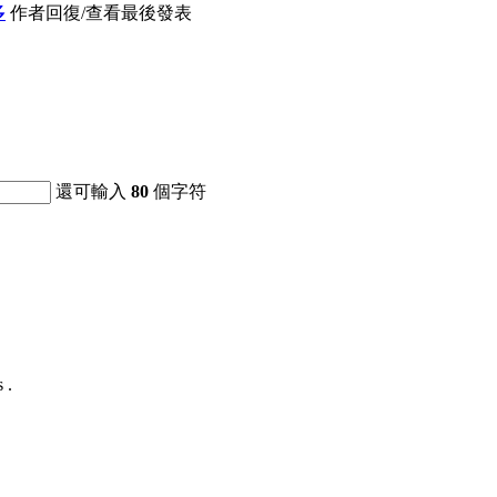
多
作者
回復/查看
最後發表
還可輸入
80
個字符
 .