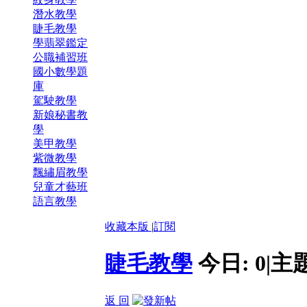
潛水教學
睫毛教學
學翡翠鑑定
公職補習班
國小數學題
庫
駕駛教學
新娘秘書教
學
美甲教學
紫微教學
飄繡眉教學
兒童才藝班
語言教學
收藏本版
|
訂閱
睫毛教學
今日:
0
|
主
返 回