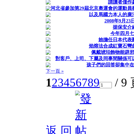
請讀者僅作
河北省參加第29屆北京奧運會的運動員
以及馬國力本人的廣
2008年9月2
据保安介
今年四月
她擔任日本代表
焰熔法合成紅寶石彎
佩戴琥珀飾物能辟
對客戶、上司、下屬及同事間關係可
孩子們的回答卻集中
下一頁 »
1
2
3
4
5
6
7
8
9
/ 9
返 回