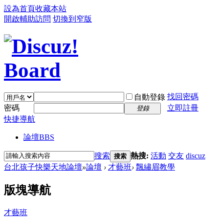
設為首頁
收藏本站
開啟輔助訪問
切換到窄版
找回密碼
自動登錄
密碼
立即註冊
登錄
快捷導航
論壇
BBS
搜索
熱搜:
活動
交友
discuz
搜索
台北孩子快樂天地論壇
»
論壇
›
才藝班
›
飄繡眉教學
版塊導航
才藝班