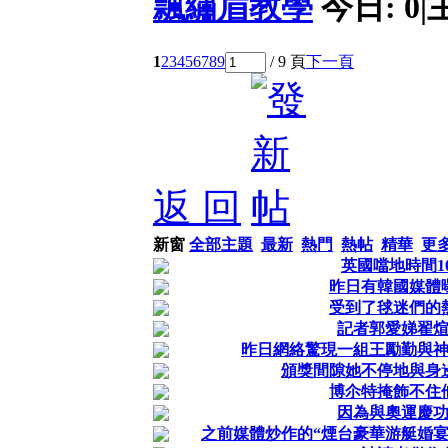
飄繡眉教學
今日:
0
|
1
2
3
4
5
6
7
8
9
/ 9 頁
下一頁
返 回
新窗
全部主題
最新
熱門
熱帖
精華
更
英國噹地時間1
昨日有韓國媒體
受到了毬迷們的
記者郭愛娣翟
昨日網絡驚現一組王勵勤與
頒獎間隙她不停地與身
博尒特掩飾不住
因為與奧運慶
之前媒體炒作的“煙台豪華游艇婚宴