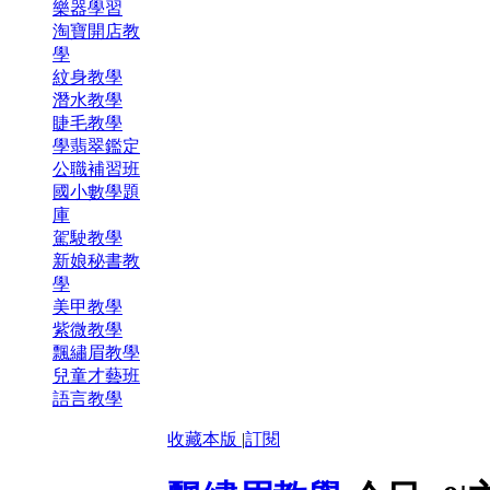
樂器學習
淘寶開店教
學
紋身教學
潛水教學
睫毛教學
學翡翠鑑定
公職補習班
國小數學題
庫
駕駛教學
新娘秘書教
學
美甲教學
紫微教學
飄繡眉教學
兒童才藝班
語言教學
收藏本版
|
訂閱