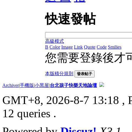
快速發帖
高級模式
B
Color
Image
Link
Quote
Code
Smilies
您需要登錄後才
本版積分規則
發表帖子
Archiver
|
手機版
|
小黑屋
|
台北孩子快樂天地論壇
GMT+8, 2026-8-7 13:18
, 
12 queries .
Powered by
Discuz!
X3.1