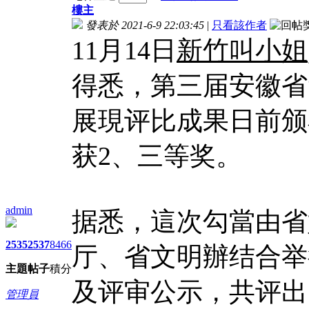
樓主
發表於 2021-6-9 22:03:45
|
只看該作者
11月14日
新竹叫小姐
得悉，第三届安徽省
展現评比成果日前颁
获2、三等奖。
admin
据悉，這次勾當由省
2535
2537
8466
厅、省文明辦结合举
主題
帖子
積分
及评审公示，共评出
管理員