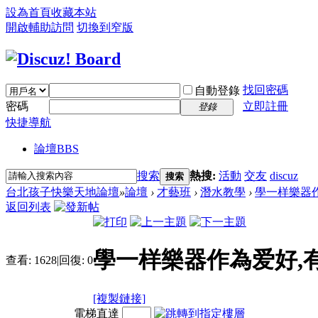
設為首頁
收藏本站
開啟輔助訪問
切換到窄版
找回密碼
自動登錄
密碼
立即註冊
登錄
快捷導航
論壇
BBS
搜索
熱搜:
活動
交友
discuz
搜索
台北孩子快樂天地論壇
»
論壇
›
才藝班
›
潛水教學
›
學一样樂器作
返回列表
學一样樂器作為爱好,
查看:
1628
|
回復:
0
[複製鏈接]
電梯直達