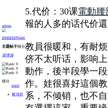
5.代价：30课
電動腰
報的人多的话代价還
admin
2535
2537
8466
教員很暖和，有耐烦
主題
帖子
積分
管理員
侪不太听话，影响上
動作，後半段學一段
作。娃很喜好這個教
積分
8466
系，不倾销，也不自
發消息
有選擇這家，重要缘