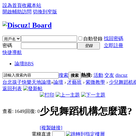
設為首頁
收藏本站
開啟輔助訪問
切換到窄版
找回密碼
自動登錄
密碼
立即註冊
登錄
快捷導航
論壇
BBS
搜索
熱搜:
活動
交友
discuz
搜索
台北孩子快樂天地論壇
»
論壇
›
才藝班
›
紫微教學
›
少兒舞蹈机
返回列表
少兒舞蹈机構怎麼選?
查看:
1649
|
回復:
0
[複製鏈接]
電梯直達