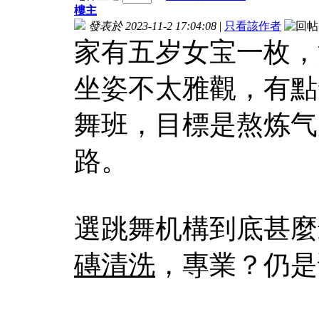
樓主
發表於 2023-11-2 17:04:08
|
只看該作者
家有五岁女宝一枚，
坐姿不太雅觀，有點
舞班，目標是熬炼气
路。
選跳舞机構到底甚麼
磚清洗
，專業？仍是