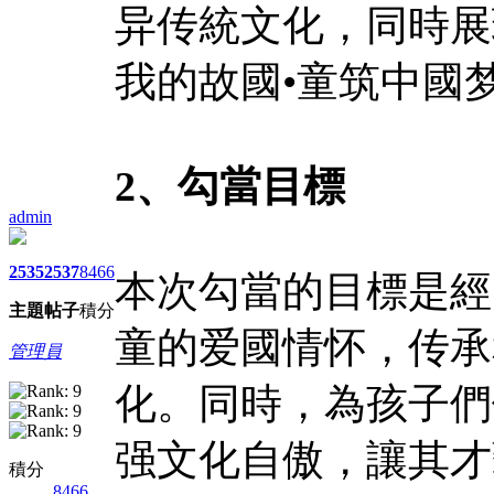
异传統文化，同時展
我的故國•童筑中國
2、勾當目標
admin
2535
2537
8466
本次勾當的目標是經
主題
帖子
積分
童的爱國情怀，传承
管理員
化。同時，為孩子們
强文化自傲，讓其才
積分
8466