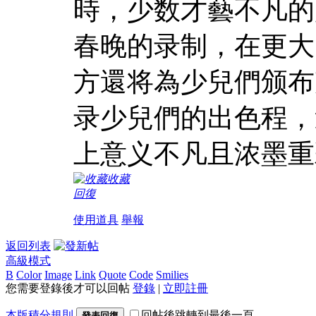
時，少数才藝不凡的
春晚的录制，在更大
方還将為少兒們颁布
录少兒們的出色程，
上意义不凡且浓墨重
收藏
回復
使用道具
舉報
返回列表
高級模式
B
Color
Image
Link
Quote
Code
Smilies
您需要登錄後才可以回帖
登錄
|
立即註冊
本版積分規則
回帖後跳轉到最後一頁
發表回復