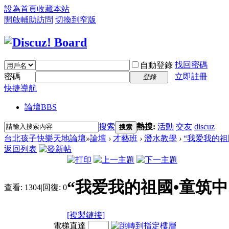
設為首頁
收藏本站
開啟輔助訪問
切換到窄版
找回密碼
自動登錄
密碼
立即註冊
登錄
快捷導航
論壇
BBS
搜索
熱搜:
活動
交友
discuz
搜索
台北孩子快樂天地論壇
»
論壇
›
才藝班
›
潛水教學
›
“我爱我的祖
返回列表
“我爱我的祖國•童筑
查看:
1304
|
回復:
0
[複製鏈接]
電梯直達