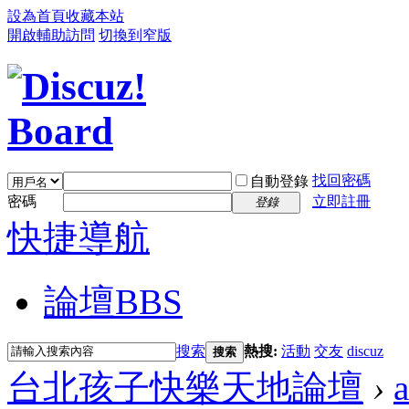
設為首頁
收藏本站
開啟輔助訪問
切換到窄版
找回密碼
自動登錄
密碼
立即註冊
登錄
快捷導航
論壇
BBS
搜索
熱搜:
活動
交友
discuz
搜索
台北孩子快樂天地論壇
›