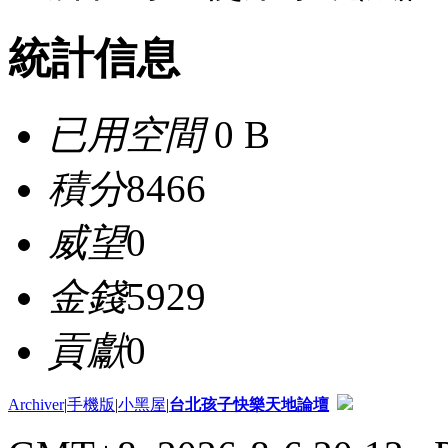
統計信息
已用空間
0 B
積分
8466
威望
0
金錢
5929
貢獻
0
Archiver
|
手機版
|
小黑屋
|
台北孩子快樂天地論壇