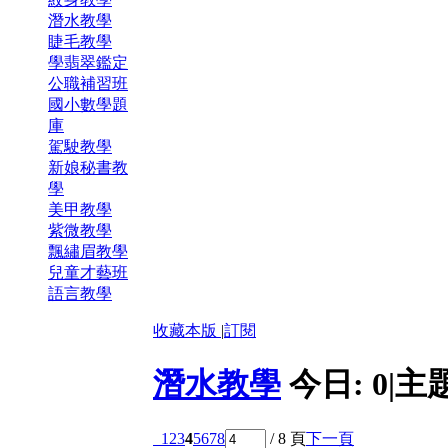
潛水教學
睫毛教學
學翡翠鑑定
公職補習班
國小數學題
庫
駕駛教學
新娘秘書教
學
美甲教學
紫微教學
飄繡眉教學
兒童才藝班
語言教學
收藏本版
|
訂閱
潛水教學
今日:
0
|
主
1
2
3
4
5
6
7
8
/ 8 頁
下一頁