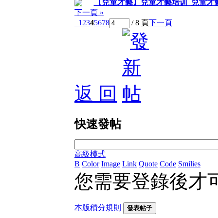
【兒童才藝】兒童才藝培训_兒童才藝
下一頁 »
1
2
3
4
5
6
7
8
/ 8 頁
下一頁
返 回
快速發帖
高級模式
B
Color
Image
Link
Quote
Code
Smilies
您需要登錄後才
本版積分規則
發表帖子