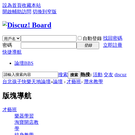
設為首頁
收藏本站
開啟輔助訪問
切換到窄版
找回密碼
自動登錄
密碼
立即註冊
登錄
快捷導航
論壇
BBS
搜索
熱搜:
活動
交友
discuz
搜索
台北孩子快樂天地論壇
»
論壇
›
才藝班
›
潛水教學
版塊導航
才藝班
樂器學習
淘寶開店教
學
紋身教學