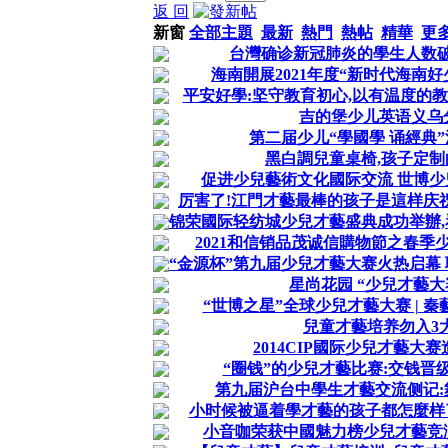
返 回
新窗
全部主題
最新
熱門
熱帖
精華
更
台灣确诊新冠肺炎的學生人数破6
海南開展2021年度“新时代海南
平安好學:坚守教育初心,以有温度的
吉的堡少儿英语义乌
第二届少儿“學國學 诵經典
黑白調兒童桌椅,孩子定
促进少兒藝術文化國际交流 世博
厉害了!江門才藝最棒的孩子是這样庆祝
锦荣國际轻纺城少兒才藝盛典成功举辦,
2021和信销品茂诚信購物節之春季
“金源杯”第九届少兒才藝大赛火热启幕 
星尚花园 “少兒才藝大
“世博之星”全球少兒才藝大赛 | 
兒童才藝培养勿入3
2014CIP國际少兒才藝大
“圈钱”的少兒才藝比赛:交钱晋
第九届沪台中學生才藝交流侧记:
小时候被逼着學才藝的孩子都怎麼样
小音咖荣获中國魅力榜少兒才藝竞