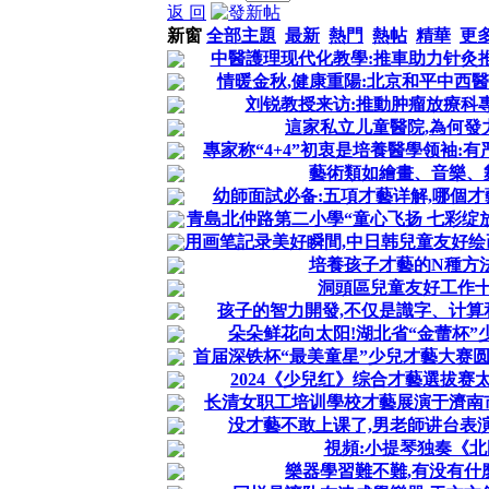
返 回
新窗
全部主題
最新
熱門
熱帖
精華
更
中醫護理现代化教學:推車助力针灸
情暖金秋,健康重陽:北京和平中西
刘锐教授来访:推動肿瘤放療科
這家私立儿童醫院,為何發力
專家称“4+4”初衷是培養醫學领袖:有
藝術類如繪畫、音樂、
幼師面試必备:五項才藝详解,哪個才
青島北仲路第二小學“童心飞扬 七彩绽放”
用画笔記录美好瞬間,中日韩兒童友好绘画展
培養孩子才藝的N種方
洞頭區兒童友好工作
孩子的智力開發,不仅是識字、计算
朵朵鲜花向太阳!湖北省“金蕾杯”
首届深铁杯“最美童星”少兒才藝大赛
2024《少兒红》综合才藝選拔赛
长清女职工培训學校才藝展演于濟南
没才藝不敢上课了,男老師讲台表演“
視頻:小提琴独奏《
樂器學習難不難,有没有什