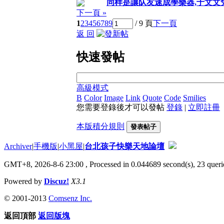
同样是讓队友速成學樂器,于文文
下一頁 »
1
2
3
4
5
6
7
8
9
/ 9 頁
下一頁
返 回
快速發帖
高級模式
B
Color
Image
Link
Quote
Code
Smilies
您需要登錄後才可以發帖
登錄
|
立即註冊
本版積分規則
發表帖子
Archiver
|
手機版
|
小黑屋
|
台北孩子快樂天地論壇
GMT+8, 2026-8-6 23:00
, Processed in 0.044689 second(s), 23 querie
Powered by
Discuz!
X3.1
© 2001-2013
Comsenz Inc.
返回頂部
返回版塊