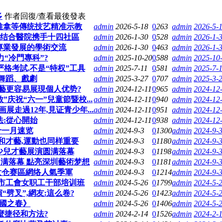
多
作者
回復/查看
最後發表
推拿等傳统技艺精准示教
admin
2026-5-18
0
263
admin
2026-5-
醫结合醫院携手十四社區
admin
2026-1-30
0
528
admin
2026-1-3
專業發展的學術交流
admin
2026-1-30
0
463
admin
2026-1-
“冷門專科”?
admin
2025-10-20
0
588
admin
2025-10
严格考試,不是“特权”工具
admin
2025-7-11
0
581
admin
2025-7-1
舞蹈、戲劇
admin
2025-3-27
0
707
admin
2025-3-
藝更容易展現個人优势?
admin
2024-12-11
0
965
admin
2024-12-
庆祝“六一”兒童節暨校...
admin
2024-12-11
0
940
admin
2024-12-
走過12年,見证青少年...
admin
2024-12-11
0
951
admin
2024-12-
法:從心開始
admin
2024-12-11
0
938
admin
2024-12-
十一月速览
admin
2024-9-3
0
1300
admin
2024-9-3
和才藝,運動也同样重要
admin
2024-9-3
0
1180
admin
2024-9-3
少兒才藝展演圆满落幕
admin
2024-9-3
0
1198
admin
2024-9-3
圆满落幕 點亮深圳藝術梦想
admin
2024-9-3
0
1181
admin
2024-9-3
太仓赛區網络人氣季軍
admin
2024-9-3
0
1214
admin
2024-9-3
市工會女职工干部培训班
admin
2024-5-26
0
1799
admin
2024-5-
劈叉”,網友:這么卷?
admin
2024-5-26
0
1423
admin
2024-5-
北國之春》
admin
2024-5-26
0
1406
admin
2024-5-
麼捷径和方法?
admin
2024-2-14
0
1526
admin
2024-2-