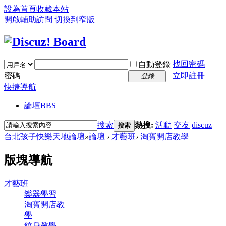
設為首頁
收藏本站
開啟輔助訪問
切換到窄版
找回密碼
自動登錄
密碼
立即註冊
登錄
快捷導航
論壇
BBS
搜索
熱搜:
活動
交友
discuz
搜索
台北孩子快樂天地論壇
»
論壇
›
才藝班
›
淘寶開店教學
版塊導航
才藝班
樂器學習
淘寶開店教
學
紋身教學