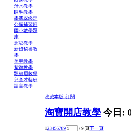
潛水教學
睫毛教學
學翡翠鑑定
公職補習班
國小數學題
庫
駕駛教學
新娘秘書教
學
美甲教學
紫微教學
飄繡眉教學
兒童才藝班
語言教學
收藏本版
|
訂閱
淘寶開店教學
今日:
1
2
3
4
5
6
7
8
9
/ 9 頁
下一頁