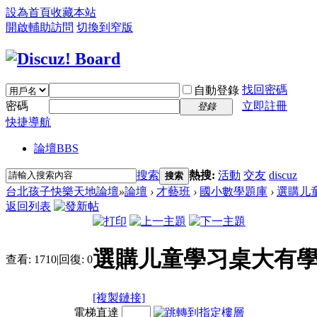
設為首頁
收藏本站
開啟輔助訪問
切換到窄版
找回密碼
自動登錄
密碼
立即註冊
登錄
快捷導航
論壇
BBS
搜索
熱搜:
活動
交友
discuz
搜索
台北孩子快樂天地論壇
»
論壇
›
才藝班
›
國小數學題庫
›
選購儿童
返回列表
選購儿童學习桌大有學
查看:
1710
|
回復:
0
[複製鏈接]
電梯直達