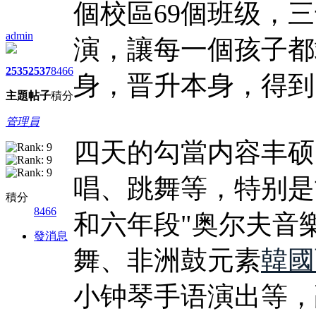
個校區69個班级，
admin
演，讓每一個孩子都
2535
2537
8466
身，晋升本身，得到
主題
帖子
積分
管理員
四天的勾當内容丰硕
唱、跳舞等，特别是
積分
8466
和六年段"奥尔夫音
發消息
舞、非洲鼓元素
韓國
小钟琴手语演出等，