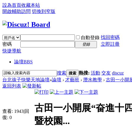
設為首頁
收藏本站
開啟輔助訪問
切換到窄版
找回密碼
自動登錄
密碼
立即註冊
登錄
快捷導航
論壇
BBS
搜索
熱搜:
活動
交友
discuz
搜索
台北孩子快樂天地論壇
»
論壇
›
才藝班
›
潛水教學
›
古田一小開展
返回列表
古田一小開展“奋進十四
查看:
1943
|
回
復:
0
暨校園...