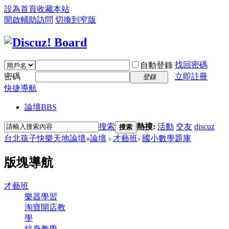
設為首頁
收藏本站
開啟輔助訪問
切換到窄版
找回密碼
自動登錄
密碼
立即註冊
登錄
快捷導航
論壇
BBS
搜索
熱搜:
活動
交友
discuz
搜索
台北孩子快樂天地論壇
»
論壇
›
才藝班
›
國小數學題庫
版塊導航
才藝班
樂器學習
淘寶開店教
學
紋身教學