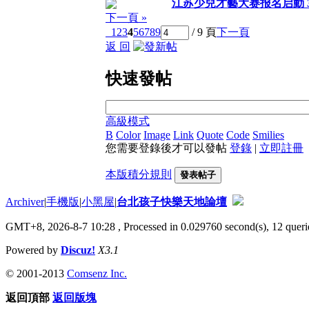
江苏少兒才藝大赛报名启動 3
下一頁 »
1
2
3
4
5
6
7
8
9
/ 9 頁
下一頁
返 回
快速發帖
高級模式
B
Color
Image
Link
Quote
Code
Smilies
您需要登錄後才可以發帖
登錄
|
立即註冊
本版積分規則
發表帖子
Archiver
|
手機版
|
小黑屋
|
台北孩子快樂天地論壇
GMT+8, 2026-8-7 10:28
, Processed in 0.029760 second(s), 12 querie
Powered by
Discuz!
X3.1
© 2001-2013
Comsenz Inc.
返回頂部
返回版塊