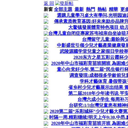
返 回
新窗
全部主題
最新
熱門
熱帖
精華
更
選購儿童學习桌大有學问,光明园迪
傳承素质教育基因:好未来励步品牌升
大鳌镇發展體育特色项目 幼
台灣儿童自闭症專家苏韦祯亲自坐诊驻
台灣留守儿童:最盼與
中影盛世引领少兒才藝產業健康發展
武陵源國学堂兒童之家假日学校
2020东方之星五彩云霞杯
2020年中山市福彩育苗班開班 為困难
童心向党好少年,第二届“民生银行
调查發現:成都很多学龄前兒
学科才藝体育 暑假带孩
省乡村少兒才藝展示出结果 
第二届2018年少年读书说 
台灣六成小学生 每周补
台研究:1/3台灣兒童患有精神疾
2020第二届“乐彩城杯”少兒才藝大赛第
时隔一周,精彩继续!明天上午9:30,中昂
2020年中山市福彩育苗班开班 為困难