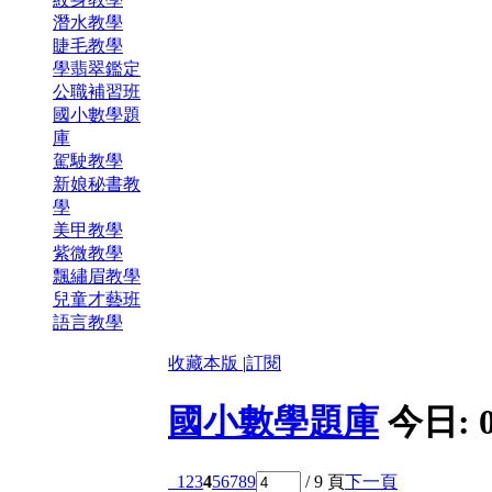
潛水教學
睫毛教學
學翡翠鑑定
公職補習班
國小數學題
庫
駕駛教學
新娘秘書教
學
美甲教學
紫微教學
飄繡眉教學
兒童才藝班
語言教學
收藏本版
|
訂閱
國小數學題庫
今日:
1
2
3
4
5
6
7
8
9
/ 9 頁
下一頁