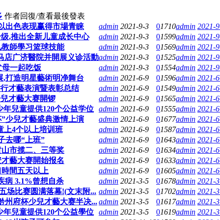
多
作者
回復/查看
最後發表
以出色表现赢得市場青睐
admin
2021-9-3
0
1710
admin
2021-9
级,推出全新儿童成长中心
admin
2021-9-3
0
1599
admin
2021-9
儿教師學习篮球技能
admin
2021-9-3
0
1569
admin
2021-9
马店广济醫院并開展义诊活動
admin
2021-9-3
0
1525
admin
2021-9
父母一起吃饭
admin
2021-9-3
0
1554
admin
2021-9
,打造明星藝術明净舞台
admin
2021-6-9
0
1596
admin
2021-6
举行才藝表演暨表彰总结
admin
2021-6-9
0
1549
admin
2021-6
少兒才藝大赛開锣
admin
2021-6-9
0
1565
admin
2021-6
少年兒童提供120个公益学位
admin
2021-6-9
0
1555
admin
2021-6
杯”少兒才藝盛典激情上演
admin
2021-6-9
0
1677
admin
2021-6
童上4个以上培训班
admin
2021-6-9
0
1587
admin
2021-6
子去哪“上班”
admin
2021-6-9
0
1643
admin
2021-6
黄山市揽二、三等奖
admin
2021-6-9
0
1634
admin
2021-6
平安才藝大赛開始报名
admin
2021-6-9
0
1633
admin
2021-6
习時間五天以上
admin
2021-6-9
0
1605
admin
2021-6
病 3.1%曾想自杀
admin
2021-3-5
0
1678
admin
2021-3
五场比赛圆满落幕!(文末附...
admin
2021-3-5
0
1702
admin
2021-3
.黔州府杯少兒才藝大赛半决...
admin
2021-3-5
0
1617
admin
2021-3
少年兒童提供120个公益學位
admin
2021-3-5
0
1619
admin
2021-3