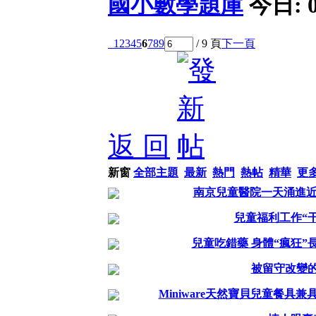
國小數學題庫
今日:
1
2
3
4
5
6
7
8
9
/ 9 頁
下一頁
返 回
新窗
全部主題
最新
熱門
熱帖
精華
更
南京兒童醫院一天涌進近
兒童福利工作“
兒童吃錯藥 身體“瘋狂”
被留守改變
Miniware天然寶貝兒童餐具