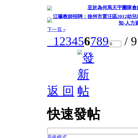
至於為何馬天宇團隊會
江囌教師招聘：徐州市賈汪區2012幼
知-人力
下一頁 »
1
2
3
4
5
6
7
8
9
/ 
返 回
快速發帖
高級模式