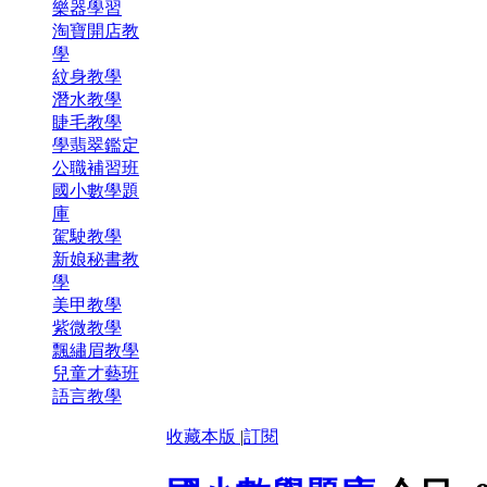
樂器學習
淘寶開店教
學
紋身教學
潛水教學
睫毛教學
學翡翠鑑定
公職補習班
國小數學題
庫
駕駛教學
新娘秘書教
學
美甲教學
紫微教學
飄繡眉教學
兒童才藝班
語言教學
收藏本版
|
訂閱