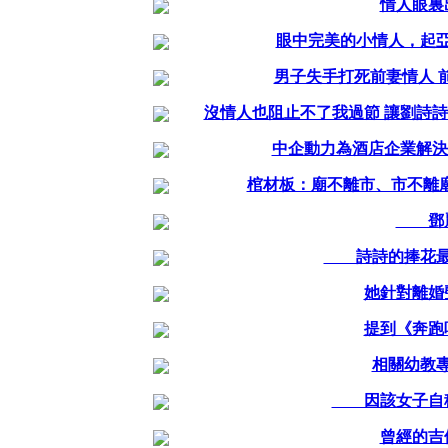
情人眼裏
眼中完美的小情人，起亞K
男子失手打死前妻情人 
沒情人也阻止不了我過節 讓劉詩詩
中企動力為酒店企業解決
棺材板：廟不離市、市不離廟
鄧
詩詩的捧花最
她針對離婚
提到《奔跑
相關幼教
因該女子自稱
曾經的吉