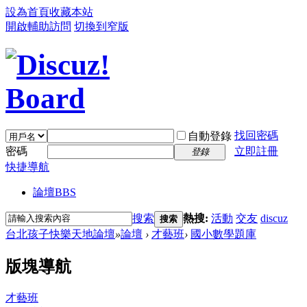
設為首頁
收藏本站
開啟輔助訪問
切換到窄版
找回密碼
自動登錄
密碼
立即註冊
登錄
快捷導航
論壇
BBS
搜索
熱搜:
活動
交友
discuz
搜索
台北孩子快樂天地論壇
»
論壇
›
才藝班
›
國小數學題庫
版塊導航
才藝班